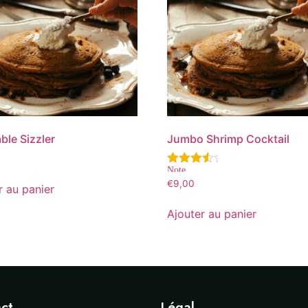
ble Sizzler
Jumbo Shrimp Cocktail
Note
4.00
€
9,00
r au panier
sur 5
Ajouter au panier
ct
Légal