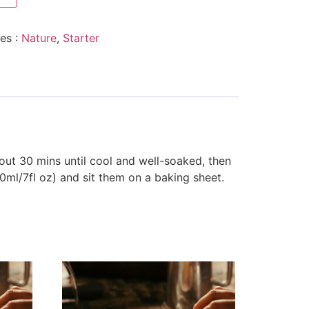
tes :
Nature
,
Starter
out 30 mins until cool and well-soaked, then
00ml/7fl oz) and sit them on a baking sheet.