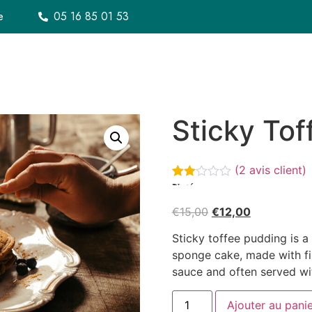
e
05 16 85 01 53
Notre histoire
Menu
À emporter
Bon c
Sticky To
(
2
avis client)
Noté
2
2.00
sur
€
15,00
€
12,00
5
basé
Sticky toffee pudding is a 
sur
notations
sponge cake, made with fi
client
sauce and often served wit
Ajouter au pani