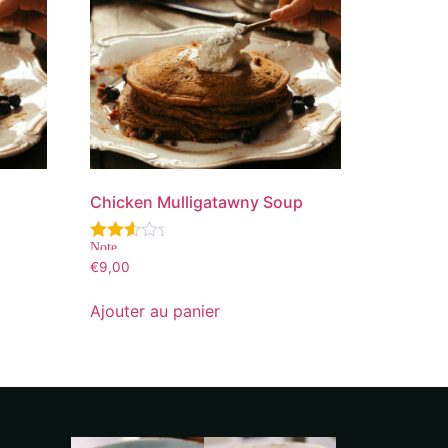
Chicken Mulligatawny Soup
Note
3.00
€
9,00
sur 5
Ajouter au panier