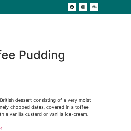
adeau
Où nous trouver
Avis clients
ffee Pudding
British dessert consisting of a very moist
nely chopped dates, covered in a toffee
h a vanilla custard or vanilla ice-cream.
er