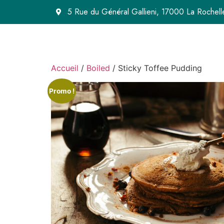
5 Rue du Général Gallieni, 17000 La Rochell
Accueil
/
Boiled
/ Sticky Toffee Pudding
Promo !