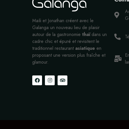
A
Ga
Maïli et Jonathan créent avec le
Galanga un nouveau lieu de plaisir
autour de la gastronomie
thaï
dans un
T
cadre chic et épuré et revisitent le
traditionnel restaurant
asiatique
en
proposant une version plus fraîche et
Em
glamour.
la