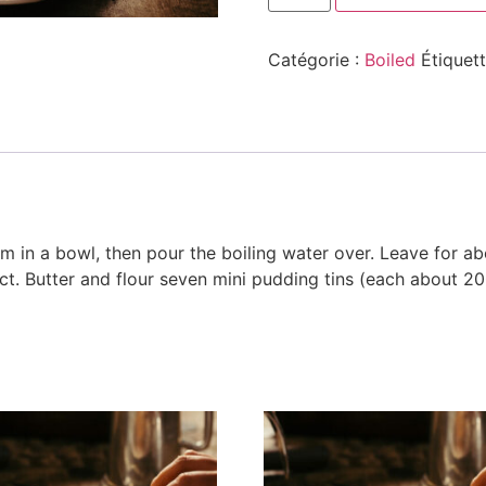
Catégorie :
Boiled
Étiquet
m in a bowl, then pour the boiling water over. Leave for ab
tract. Butter and flour seven mini pudding tins (each about 2